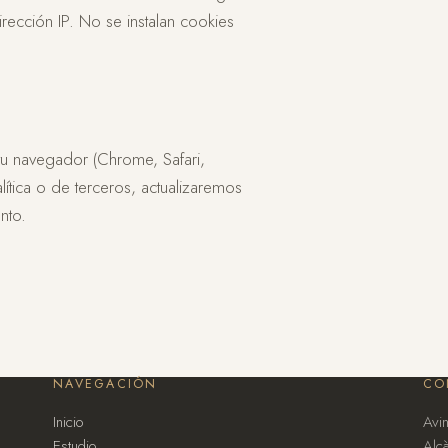
rección IP. No se instalan cookies
tu navegador (Chrome, Safari,
lítica o de terceros, actualizaremos
nto.
NAVEGACIÓN
CO
Inicio
Avi
Estudio
Alcà