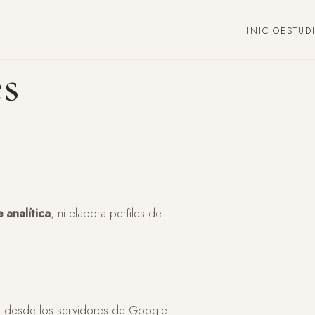
INICIO
ESTUD
es
 analítica
, ni elabora perfiles de
a desde los servidores de Google.