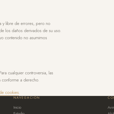
a y libre de errores, pero no
za de los daños derivados de su uso.
cuyo contenido no asumimos
ara cualquier controversia, las
an conforme a derecho.
 de cookies
.
NAVEGACIÓN
CO
Inicio
Avi
Estudio
Alcà