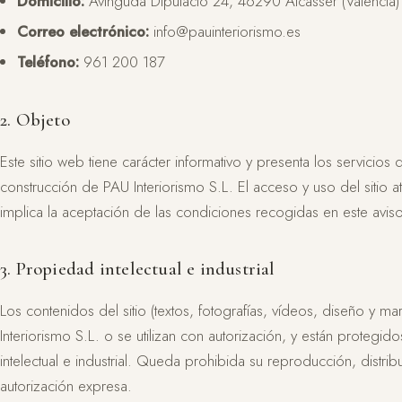
Domicilio:
Avinguda Diputació 24, 46290 Alcàsser (Valencia)
Correo electrónico:
info@pauinteriorismo.es
Teléfono:
961 200 187
2. Objeto
Este sitio web tiene carácter informativo y presenta los servicios 
construcción de PAU Interiorismo S.L. El acceso y uso del sitio a
implica la aceptación de las condiciones recogidas en este aviso
3. Propiedad intelectual e industrial
Los contenidos del sitio (textos, fotografías, vídeos, diseño y ma
Interiorismo S.L. o se utilizan con autorización, y están protegi
intelectual e industrial. Queda prohibida su reproducción, distrib
autorización expresa.